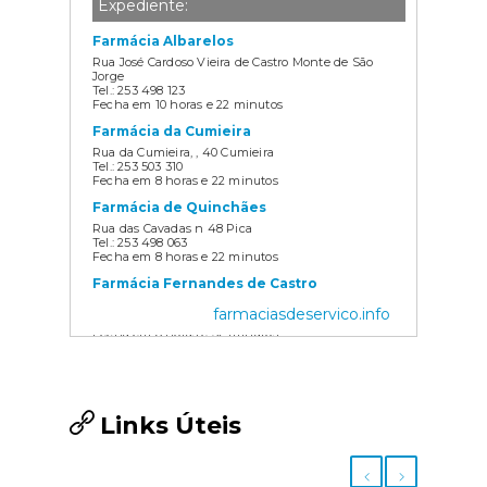
Expediente:
Farmácia Albarelos
Rua José Cardoso Vieira de Castro Monte de São
Jorge
Tel.: 253 498 123
Fecha em 10 horas e 22 minutos
Farmácia da Cumieira
Rua da Cumieira, , 40 Cumieira
Tel.: 253 503 310
Fecha em 8 horas e 22 minutos
Farmácia de Quinchães
Rua das Cavadas n 48 Pica
Tel.: 253 498 063
Fecha em 8 horas e 22 minutos
Farmácia Fernandes de Castro
Rua General Humberto Delgado, 105 Fafe
farmaciasdeservico.info
Tel.: 253 599 273
Fecha em 8 horas e 52 minutos
Farmácia Maria José
Av. da Torre, 260 São Romão de Arões
Tel.: 253 493 187
Fecha em 8 horas e 22 minutos
Links Úteis
Farmácia Marinho Fernandes
Rua José Florêncio Soares, nº 12 Fafe
Tel.: 253 599 055
Fecha em 7 horas e 37 minutos