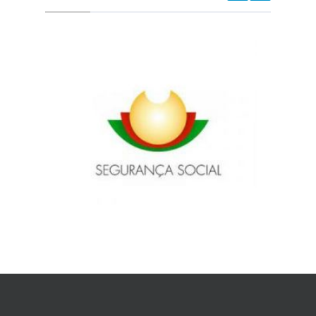
Farmácia Moura
Rua Montengro, 191 Fafe
Tel.: 253 599 473
Fecha em 10 horas e 52 minutos
Farmácia Sousa Alves
Rua Serpa Pinto Fafe
Tel.: 253 599 335
Fecha em 8 horas e 22 minutos
Disponível por Telefone:
Farmácia Ferreira Leite
Rua Luís de Camões, 114, FR B F Fafe
Tel.: 253 503 452