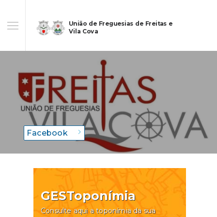
União de Freguesias de Freitas e
Vila Cova
Facebook
GESToponímia
Consulte aqui a toponímia da sua