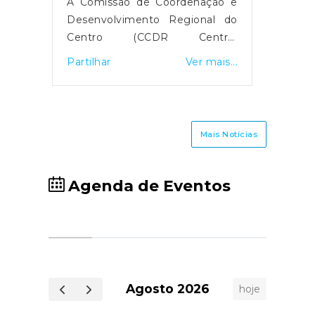
Coordenação e
O Governo publicou o decreto-
o Regional do
lei n.º 1-A/2026, que altera o
DR Centro)
modelo de atribuição do
uma plataforma
Subsídio Social de Mobilidade
Ver mais...
Partilhar
Ver mais...
o registo de
(SSM) e define um período
ultantes das
transitório para a nova
de 2026 que
plataforma eletrónica, a qual
 concelhos da
ficará disponível a partir de 8 de
Mais Notícias
portal destina-
janeiro. A medida aplica-se às
s, empresas,
viagens entre as regiões
e municípios,
autónomas e o continente,
Agenda de Eventos
inalização de
mantendo os pagamentos nos
ões, atividades
balcões dos CTT até que todas
explorações
as funcionalidades digitais
fraestruturas
estejam operacionais, previsto
sta ao acesso a
para junho de 2026.O acesso à
e financeiros.O
plataforma será feito via
Agosto 2026
hoje
rejuízos é um
Autenticação.gov, com