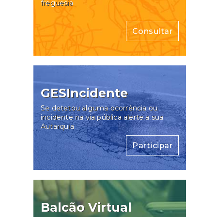
freguesia
Consultar
GESIncidente
Se detetou alguma ocorrência ou
incidente na via pública alerte a sua
Autarquia
Participar
Balcão Virtual